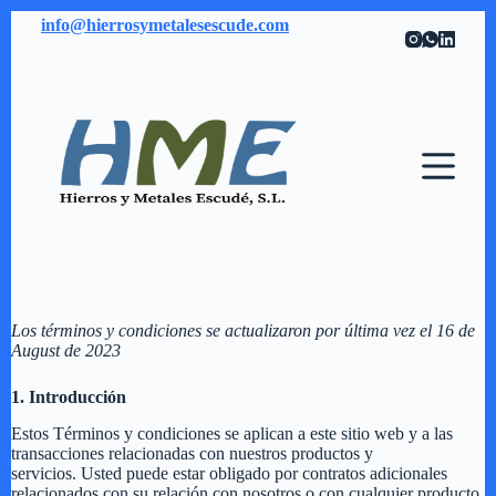
S
info@hierrosymetalesescude.com
a
l
t
a
r
a
l
c
o
n
t
e
n
i
d
Los términos y condiciones se actualizaron por última vez el 16 de
o
August de 2023
1. Introducción
Estos Términos y condiciones se aplican a este sitio web y a las
transacciones relacionadas con nuestros productos y
servicios. Usted puede estar obligado por contratos adicionales
relacionados con su relación con nosotros o con cualquier producto