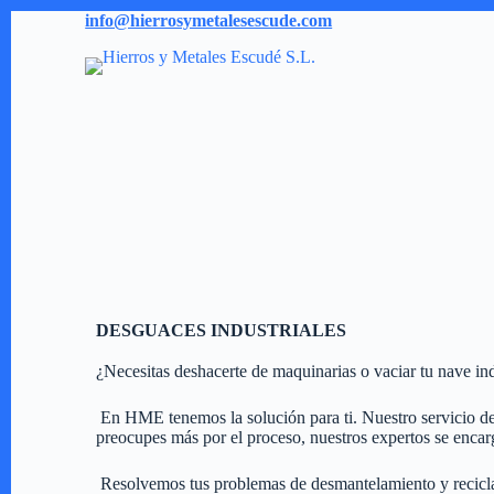
S
info@hierrosymetalesescude.com
a
l
t
a
r
a
l
c
o
n
t
e
n
i
d
DESGUACES INDUSTRIALES
o
¿Necesitas deshacerte de maquinarias o vaciar tu nave in
En HME tenemos la solución para ti. Nuestro servicio de d
preocupes más por el proceso, nuestros expertos se encar
Resolvemos tus problemas de desmantelamiento y reciclaje